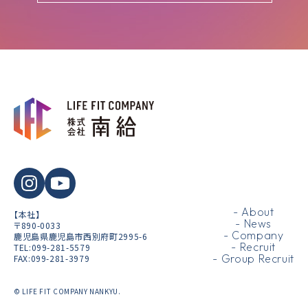
- About
【本社】
- News
〒890-0033
- Company
鹿児島県鹿児島市西別府町2995-6
- Recruit
TEL:099-281-5579
- Group Recruit
FAX:099-281-3979
© LIFE FIT COMPANY NANKYU.